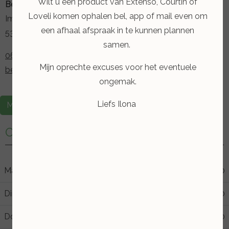
Wilt u een product van Extenso, Courtin of
Beauty & Feet Ilona
Loveli komen ophalen bel, app of mail even om
Iman van de Boschstraat 21
een afhaal afspraak in te kunnen plannen
5348 TE Oss
samen.
06 11 24 8075
Mijn oprechte excuses voor het eventuele
beautyfeet-ilona@hotmail.com
ongemak.
Liefs Ilona
Maak een afspraak
Openingstijden
Maandag
09:00
17:00
Dinsdag
09:00
21:30
Donderdag
09:00
17:00