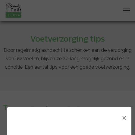
Voetverzorging tips
Door regelmatig aandacht te schenken aan de verzorging
van uw voeten, blijven ze zo lang mogelijk gezond en in
conditie. Een aantal tips voor een goede voetverzorging.
Tips voor voeten verzorgen
×
Was uw voeten dagelijks, het liefst zonder zeep.
Droog uw voeten goed af, ook tussen de tenen.