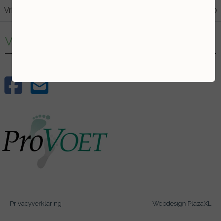
Vrijdag
09:00
13:00
Volg mij
Privacyverklaring
Webdesign PlazaXL