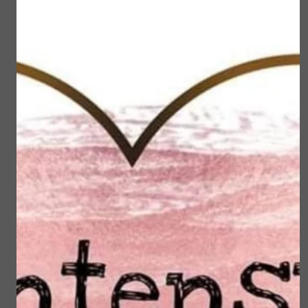
Gebruik een voetcrème of lotion om de huid soepel
en in conditie te houden.
Smeer de crème/lotion niet tussen uw tenen.
Knip uw teennagels recht en niet te kort. Knip geen
hoekjes af, om ingroeien te voorkomen.
Houd uw voeten soepel, door dagelijks
voetoefeningen te doen.
Koop goed passende (leren) schoenen met
voldoende ruimte voor de tenen.
Laat uw voeten altijd opmeten en draag uw eigen
kousen/sokken bij het passen van schoenen.
Draag kousen/sokken zonder naden en voorkom dat
de kousen/sokken knellen .
Kies voor sokken van natuurlijk, absorberend
materiaal. Denk aan katoen of wol.
Trek elke dag een paar schone sokken aan.