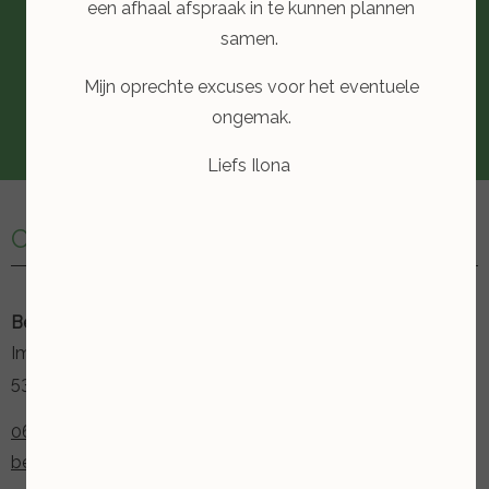
een afhaal afspraak in te kunnen plannen
samen.
Mijn oprechte excuses voor het eventuele
ongemak.
Liefs Ilona
Contactgegevens
Beauty & Feet Ilona
Iman van de Boschstraat 21
5348 TE Oss
06 11 24 8075
beautyfeet-ilona@hotmail.com