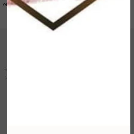
onnodig belasten.
EXTENSO SKINCARE
Eerlijke huidverzorging
Eerlijkheid staat bij ons voorop. Het leveren van effectieve,
kwalitatief hoogwaardige producten, dat is waar het om
draait. Extenso is een ‘no nonsens’ merk dat zich enkel
richt op de essentie van huidverzorging en
huidverbetering. Extenso biedt: