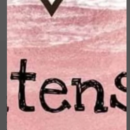
PURE, NATUURLIJKE INGREDIËNTEN
Extenso is een Nederlands cosmeticamerk met een
breed assortiment producten voor huidverzorging en
huidverbetering. Extenso is 100% Vegan, rijk aan
natuurlijke ingrediënten en bevat zorgvuldig
geselecteerde werkstoffen. De producten zijn vrij van