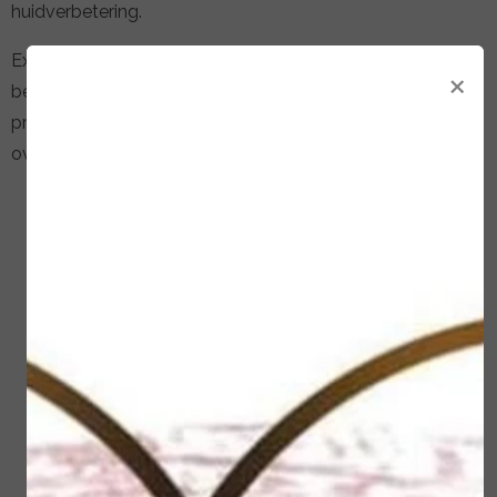
huidverbetering.
Extenso is 100% Vegan, rijk aan natuurlijke ingrediënten en
×
bevat zorgvuldig geselecteerde werkstoffen. De
producten zijn vrij van parabenen, minerale oliën,
overbodige geur- en kleurstoffen en uiteraard dierproefvrij.