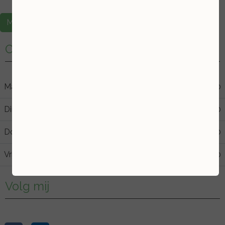
Maak een afspraak
Openingstijden
Maandag
09:00
17:00
Dinsdag
09:00
21:30
Donderdag
09:00
17:00
Vrijdag
09:00
13:00
Volg mij