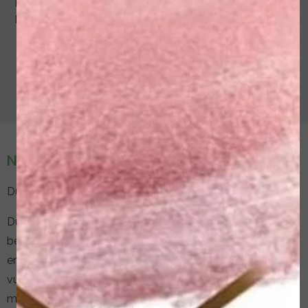
parabenen, minerale oliën, overbodige geur- en
kleurstoffen en uiteraard dierproefvrij.
NATUURLIJK & VERANTWOORD
Duurzaamheid is vanzelfsprekend
Duurzaamheid is voor Extenso vanzelfsprekend. Al jaren
beperken wij onze ecologische voetafdruk door natuurlijk
en verantwoord te produceren, onze producten af te
vullen in recyclebare verpakkingen en geen gebruik te
maken van overbodige omverpakkingen die het milieu