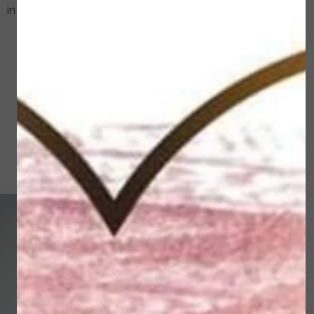
in de verdrukking, dan kunt u te maken krijgen met:
Brokkelige nagels en/of verdikte nagels
Ingroeiende nagels
Eeltvorming onder de nagels
‘Schuurpapier’ nagels (ondoorzichtig, ruw, bros en
gespleten)
Verkleuringen van de nagel
Eelt en/of likdoorns