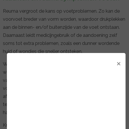
Reuma vergroot de kans op voetproblemen. Zo kan de
voorvoet breder van vorm worden, waardoor drukplekken
aan de binnen- en/of buitenzijde van de voet ontstaan.
Daarnaast leidt medicijngebruik of de aandoening zelf
soms tot extra problemen, zoals een dunner wordende
huid of wondjes die sneller ontsteken.
×
Wanneer het vetkussen onder de bal van de voet dunner
wordt en/of wanneer het schoeisel niet goed past, treedt
vaak ongewenste eelt- en likdoornvorming op aan de
voeten. Dit kan ook worden veroorzaakt door een
afwijkende stand van de voet en/of tenen, waardoor de
tenen scheef of over elkaar heen groeien. Dit heeft
hamertenen, klauwtenen of ruitertenen tot gevolg.
Krijgen uw tenen te weinig bewegingsvrijheid of komen ze