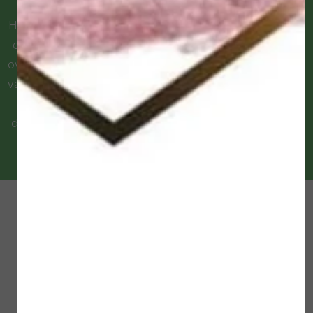
Wat kunt u zelf doen?
Heeft u een reumatische aandoening, dan is het belangrijk
om gedoseerd zoveel mogelijk in beweging te blijven. In
overleg met uw behandelaar kunt u uitzoeken welke vorm
van beweging voor u het meest geschikt is. Controleer uw
voeten dagelijks op, wondjes, blaren en eelt. Houd
daarnaast de conditie van uw nagels en huid in de gaten.
Draag dagelijks schone wollen of katoenen sokken
Was uw voeten dagelijks met handwarm water en
droog uw voeten goed af, vooral ook tussen de
tenen.
Neem geen voetenbadjes.