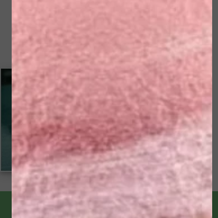
Pees(schede)ontstekingen
‘Slijtage’ in de gewrichten
Standsveranderingen
Wonden of drukplekken