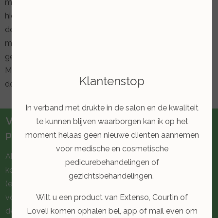
mogelijk, waarbij een locatie drukvrij wordt gemaakt. Denk
hierbij aan een orthese, waarbij drukplekken op of tussen
de tenen kunnen worden verminderd of voorkomen. De
medisch pedicure voorziet u bovendien van advies op het
gebied van huidverzorgingsmiddelen en schoenkeuze.
Mocht het nodig zijn, dan kan de medisch pedicure u
Klantenstop
doorverwijzen naar de volgende discipline.
In verband met drukte in de salon en de kwaliteit
Vergoeding behandeling medisch
te kunnen blijven waarborgen kan ik op het
pedicure
moment helaas geen nieuwe clienten aannemen
voor medische en cosmetische
Als u als reumapatiënt naar een medisch pedicure gaat,
pedicurebehandelingen of
komt u misschien in aanmerking voor een vergoeding van
gezichtsbehandelingen.
(een deel van) de behandelingskosten. Informeer van te
Wilt u een product van Extenso, Courtin of
voren bij uw zorgverzekeraar. Meer informatie vindt u op
Loveli komen ophalen bel, app of mail even om
de website van Procert.