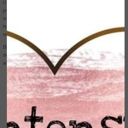
U kunt bij mij terecht voor voetbehandelingen en
preventieve voetzorg. U krijgt advies om klachten te
voorkomen of te verminderen. Ik werk samen met
huisarts, praktijkondersteuner en podotherapeut hier in de
regio Oss, altijd met overleg met u.
Bij Medische Voetverzorgende behandelingen moet u
denken aan de behandeling van mensen met een
aandoening als
Diabetici;
Reuma;
Spastische voet, voetzorg bij dwangstand;
Geriatrische voet, voetzorg bij ouderen en met
dementie;
Verwaarloosde voet;