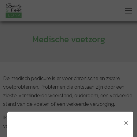
Medische voetzorg
De medisch pedicure is er voor chronische en zware
voetproblemen. Problemen die ontstaan zijn door een
ziekte, verminderde weerstand, ouderdom, een verkeerde
stand van de voeten of een verkeerde verzorging.
Ik ben opgeleid om de medische kant van uw
×
voetklachten te herkennen.