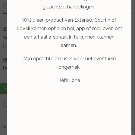
Contactgegevens
gezichtsbehandelingen.
Wilt u een product van Extenso, Courtin of
Loveli komen ophalen bel, app of mail even om
Beauty & Feet Ilona
een afhaal afspraak in te kunnen plannen
Iman van de Boschstraat 21
samen.
5348 TE Oss
Mijn oprechte excuses voor het eventuele
06 11 24 8075
ongemak.
beautyfeet-ilona@hotmail.com
Liefs Ilona
Maak een afspraak
Openingstijden
Maandag
09:00
17:00