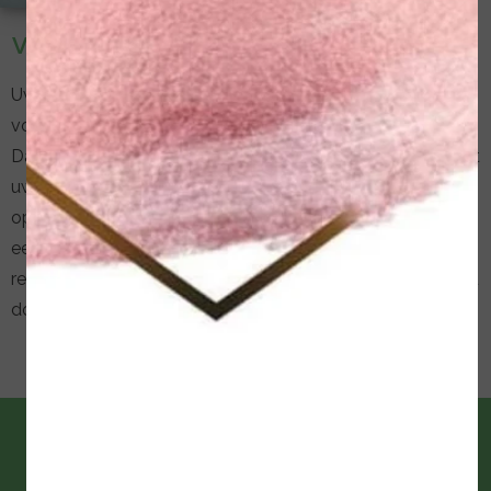
Vaataandoeningen en voetzorg
Uw medisch pedicure kan u adviseren en tips geven om
voetproblemen te verminderen of te voorkomen.
Daarnaast behandelt hij of zij uw voetproblemen en houdt
uw voeten in goede conditie. Een medisch pedicure is
opgeleid in het behandelen van risicovoeten en heeft ook
een belangrijke signalerende functie. Zij ziet uw voeten
regelmatig en kan vroegtijdig complicaties opmerken en u
doorverwijzen naar de volgende discipline/specialist.