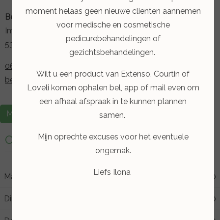
moment helaas geen nieuwe clienten aannemen
Beauty & Feet Ilona
voor medische en cosmetische
Iman van de Boschstraat 21
pedicurebehandelingen of
5348 TE Oss
gezichtsbehandelingen.
06 11 24 8075
Wilt u een product van Extenso, Courtin of
beautyfeet-ilona@hotmail.com
Loveli komen ophalen bel, app of mail even om
een afhaal afspraak in te kunnen plannen
Maak een afspraak
samen.
Mijn oprechte excuses voor het eventuele
Openingstijden
ongemak.
Liefs Ilona
Maandag
09:00
17:00
Dinsdag
09:00
21:30