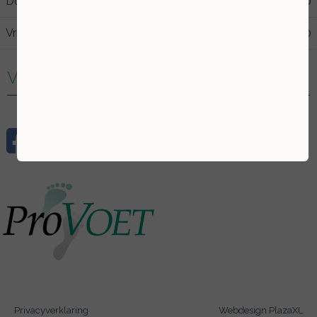
Donderdag
09:00
17:00
Vrijdag
09:00
13:00
Volg mij
Privacyverklaring
Webdesign PlazaXL