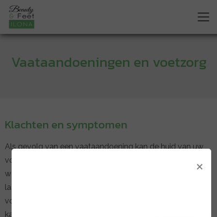
Vaataandoeningen en voetzorg
Klachten en symptomen
Als gevolg van een vaataandoening kan de huid van uw
×
voeten erg dun worden. Ze zijn meer vatbaar voor
wondjes, welke ook slechter kunnen genezen. Ook kunt u
last hebben van extreem droge voeten. Dit kan zorgen
voor overmatige eeltvorming en dit geeft een verhoogde
kans op voetkloven. Uw nagels kunnen verkleuren,